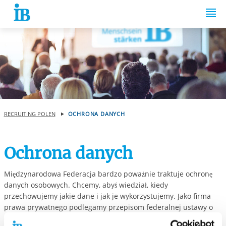
Springe zum Inhalt
RECRUITING POLEN
OCHRONA DANYCH
Ochrona danych
Międzynarodowa Federacja bardzo poważnie traktuje ochronę
danych osobowych. Chcemy, abyś wiedział, kiedy
przechowujemy jakie dane i jak je wykorzystujemy. Jako firma
prawa prywatnego podlegamy przepisom federalnej ustawy o
ochronie danych (BDSG), europejskiego ogólnego rozporządzenia